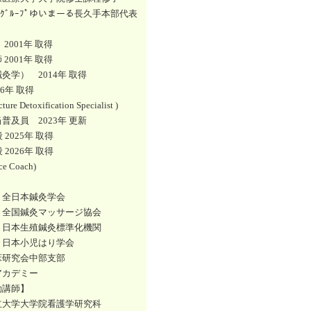
ﾃｨｱｸﾞﾙｰﾌﾟゆいまーる長久手本部代表
】
2001年 取得
2001年 取得
灸学） 2014年 取得
16年 取得
ture Detoxification Specialist )
普及員 2023年 更新
段 2025年 取得
段 2026年 取得
rce Coach)
】
）全日本鍼灸学会
）全国鍼灸マッサージ協会
）日本生殖鍼灸標準化機関
）日本小児はり学会
床研究会中部支部
アカデミー
勤講師】
立大学大学院看護学研究科