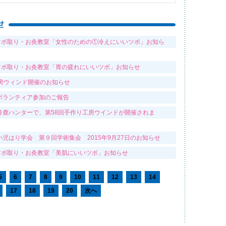
）ツボ取り・お灸教室「女性のための①冷えにいいツボ」お知ら
）ツボ取り・お灸教室「胃の疲れにいいツボ」お知らせ
工房ウィンド開催のお知らせ
ボランティア参加のご報告
鈴鹿ハンターで、第58回手作り工房ウインドが開催されま
児はり学会 第９回学術集会 2015年9月27日のお知らせ
）ツボ取り・お灸教室「美肌にいいツボ」お知らせ
5
6
7
8
9
10
11
12
13
14
17
18
19
20
次へ