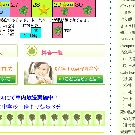
ﾎﾞﾗﾝ
【資格
はり師 
きゅう師 
修士（鍼
ADS 20
(Acupunc
へ
料金一覧
応急手当
LFC 弐
LFC 三
(Life Fo
【所属
（公社
（一社
スにて車内放送実施中！
（一社
（一社
南中学校」停より徒歩３分。
死の臨
いのち
【非常
愛知県