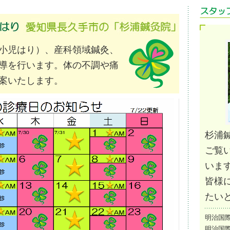
小児はり）、産科領域鍼灸、
導を行います。体の不調や痛
案いたします。
杉浦
ご覧
いま
皆様
たい
明治国
明治国