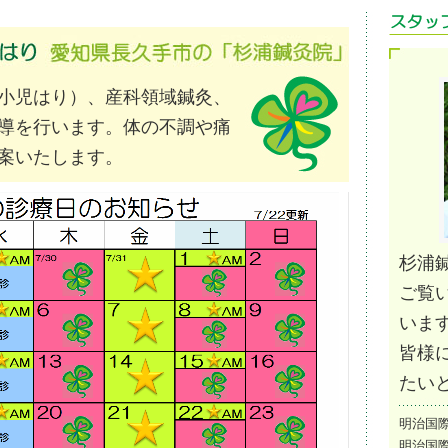
小児はり）、産科領域鍼灸、
導を行います。体の不調や痛
案いたします。
杉浦
ご覧
いま
皆様
たい
明治国
明治国