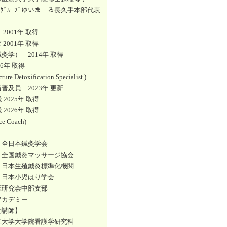
ﾃｨｱｸﾞﾙｰﾌﾟゆいまーる長久手本部代表
】
2001年 取得
2001年 取得
灸学） 2014年 取得
16年 取得
ture Detoxification Specialist )
普及員 2023年 更新
段 2025年 取得
段 2026年 取得
rce Coach)
】
）全日本鍼灸学会
）全国鍼灸マッサージ協会
）日本生殖鍼灸標準化機関
）日本小児はり学会
床研究会中部支部
アカデミー
勤講師】
立大学大学院看護学研究科