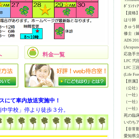
ﾎﾞﾗﾝ
【資格
はり師 
きゅう師 
修士（鍼
ADS 20
(Acupunc
へ
料金一覧
応急手当
LFC 弐
LFC 三
(Life Fo
【所属
（公社
（一社
スにて車内放送実施中！
（一社
（一社
南中学校」停より徒歩３分。
死の臨
いのち
【非常
愛知県