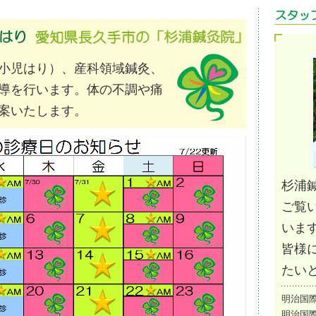
小児はり）、産科領域鍼灸、
導を行います。体の不調や痛
案いたします。
杉浦
ご覧
いま
皆様
たい
明治国
明治国