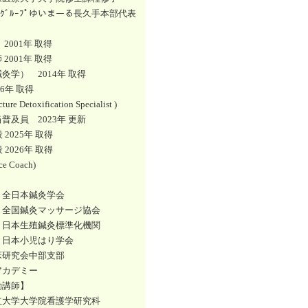
ﾃｨｱｸﾞﾙｰﾌﾟゆいまーる長久手本部代表
】
2001年 取得
2001年 取得
灸学） 2014年 取得
16年 取得
ture Detoxification Specialist )
普及員 2023年 更新
段 2025年 取得
段 2026年 取得
rce Coach)
】
）全日本鍼灸学会
）全国鍼灸マッサージ協会
）日本生殖鍼灸標準化機関
）日本小児はり学会
床研究会中部支部
アカデミー
勤講師】
立大学大学院看護学研究科