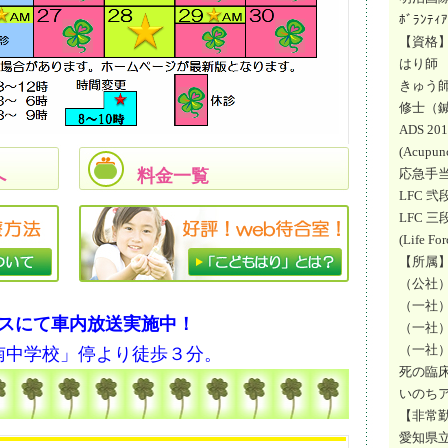
ﾎﾞﾗﾝ
【資格
はり師 
きゅう師 
修士（鍼
ADS 20
(Acupunc
へ
料金一覧
応急手当
LFC 弐
LFC 三
(Life Fo
【所属
（公社
（一社
スにて車内放送実施中！
（一社
（一社
南中学校」停より徒歩３分。
死の臨
いのち
【非常
愛知県